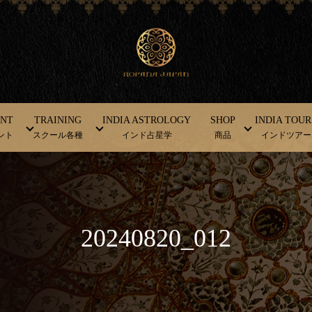
ENT
TRAINING
INDIA ASTROLOGY
SHOP
INDIA TOUR
ント
スクール各種
インド占星学
商品
インドツアー
20240820_012