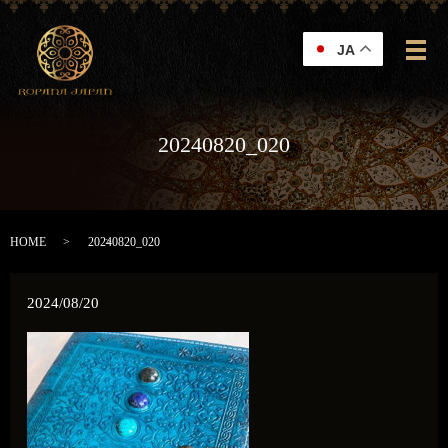
JA
メ
20240820_020
HOME
20240820_020
2024/08/20