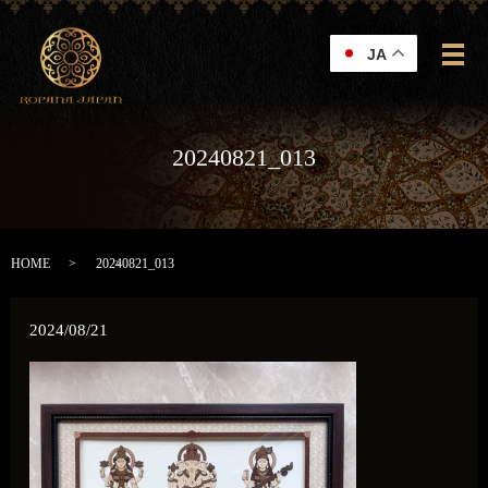
JA
メ
20240821_013
HOME
20240821_013
2024/08/21