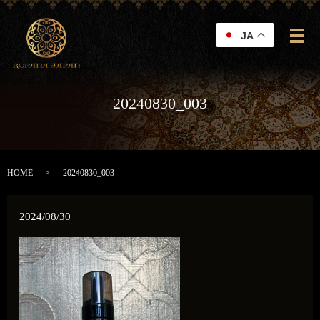
JA
メ
20240830_003
HOME
20240830_003
2024/08/30