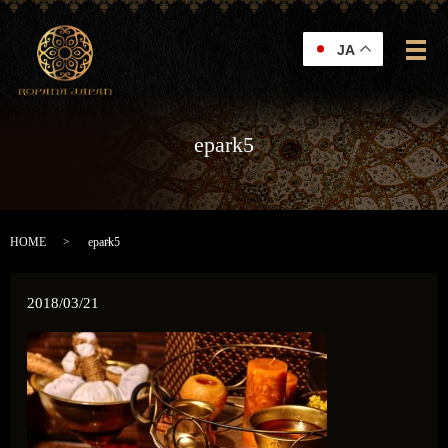
JA
メ
epark5
HOME
epark5
2018/03/21