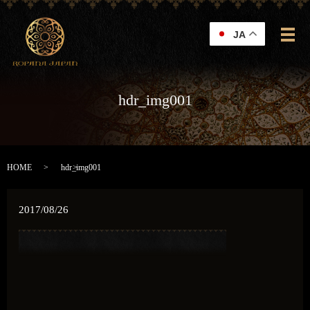
JA
メ
hdr_img001
HOME
hdr_img001
2017/08/26