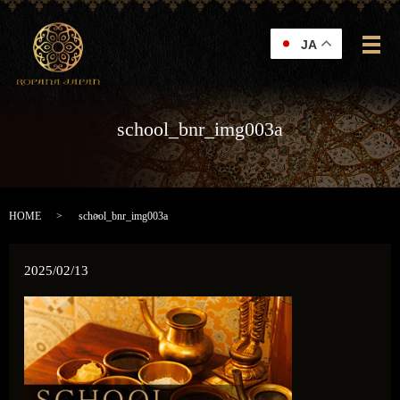
JA
メ
school_bnr_img003a
HOME
school_bnr_img003a
2025/02/13