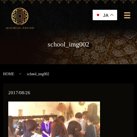
JA
メ
school_img002
HOME
school_img002
2017/08/26