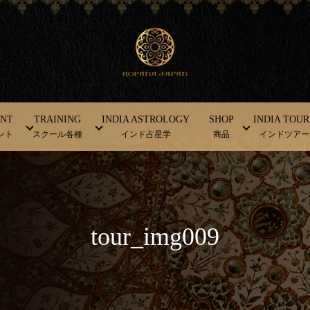
ENT
TRAINING
INDIA ASTROLOGY
SHOP
INDIA TOUR
ント
スクール各種
インド占星学
商品
インドツアー
tour_img009