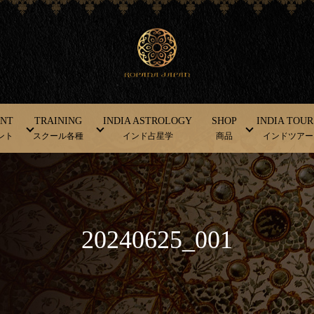
ENT
TRAINING
INDIA ASTROLOGY
SHOP
INDIA TOUR
ント
スクール各種
インド占星学
商品
インドツアー
20240625_001